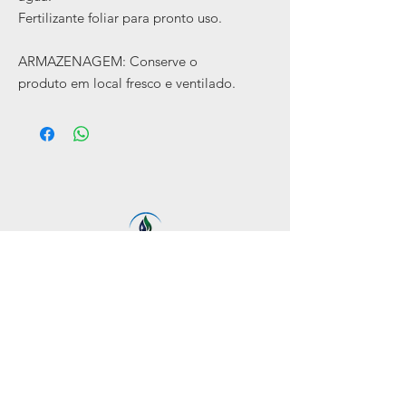
Fertilizante foliar para pronto uso.
ARMAZENAGEM: Conserve o
produto em local fresco e ventilado.
Indústria Brasileira de Biofertilizantes
e Extratos Vegetais
REDES SOCIAIS
EMPRESA