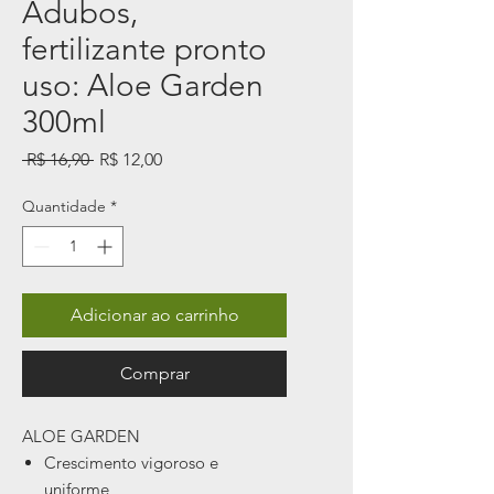
Adubos,
fertilizante pronto
uso: Aloe Garden
300ml
Preço
Preço
 R$ 16,90 
R$ 12,00
normal
promocional
Quantidade
*
Adicionar ao carrinho
Comprar
ALOE GARDEN
Crescimento vigoroso e
uniforme