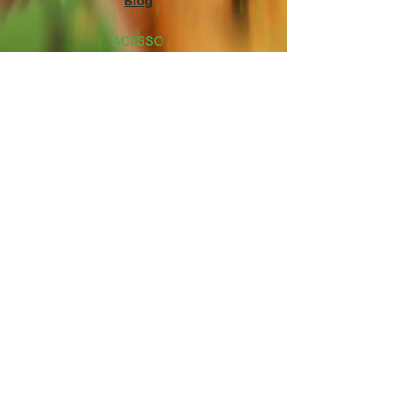
Blog
ACESSO
Aloe Connect
Contato
NOSSO ECOSSISTEMA
Aloe Vera Ind. Br. Brasil
Insumos de Aloe Vera e Indústrias B2B
Nutre Bio
Produto sólido para manejo e tratamento
de resíduos orgânicos
Revitale Plus
Solução líquida para manejo e tratamento
de resíduos orgânicos