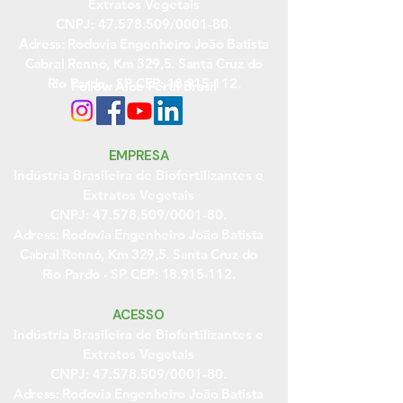
Extratos Vegetais
CNPJ:
47.578.509
/0001-80.
Adress: Rodovia Engenheiro João Batista
Cabral Rennó, Km 329,5. Santa Cruz do
Rio Pardo - SP. CEP:
18.915-112
.
Follow Aloe Fértil Brasil
EMPRESA
Indústria Brasileira de Biofertilizantes e
Extratos Vegetais
CNPJ:
47.578.509
/0001-80.
Adress: Rodovia Engenheiro João Batista
Cabral Rennó, Km 329,5. Santa Cruz do
Rio Pardo - SP. CEP:
18.915-112
.
ACESSO
Indústria Brasileira de Biofertilizantes e
Extratos Vegetais
CNPJ:
47.578.509
/0001-80.
Adress: Rodovia Engenheiro João Batista