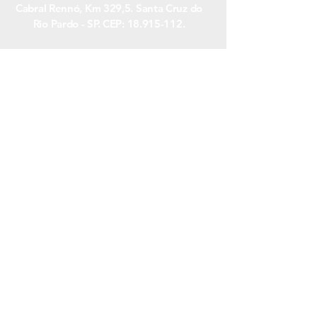
Cabral Rennó, Km 329,5. Santa Cruz do
Rio Pardo - SP. CEP:
18.915-112
.
NOSSO ECOSSISTEMA
Indústria Brasileira de Biofertilizantes e
Extratos Vegetais
CNPJ:
47.578.509
/0001-80.
Adress: Rodovia Engenheiro João Batista
Cabral Rennó, Km 329,5. Santa Cruz do
Rio Pardo - SP. CEP:
18.915-112
.
Indústria Brasileira de Biofertilizantes e
Extratos Vegetais